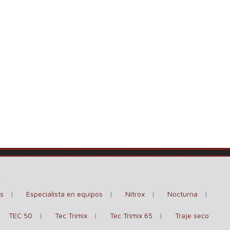
e
.
s
Especialista en equipos
Nitrox
Nocturna
TEC 50
Tec Trimix
Tec Trimix 65
Traje seco