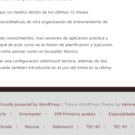
por un médico dentro de los últimos 12 meses.
 acreditativas de otra organización de entrenamiento de
 de conocimientos, tres sesiones de aplicación práctica y
pal de este curso es la misión de planificación y ejecución.
 cómo pensar como un buceador técnico.
izar una configuración sidemount técnica, además de dos
ede también introducirte en el uso del trimix en la última
Proudly powered by WordPress
|
Trance WordPress Theme by
InkHiv
cto
Divemaster
EFR Primeros auxilios
Especialidade
ofunda
Rescue
Sidemount
TEC 40
TEC 45